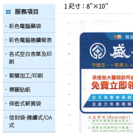
1 尺寸：8''×10''
服務項目
彩色電腦藥袋
彩色電腦連續報表
各式空白表單及印
刷
郵簡加工/印刷
標籤貼紙
保密式薪資袋
信封袋-連續式/OA
式